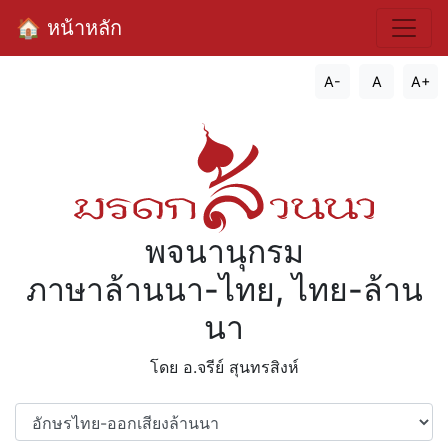
🏠 หน้าหลัก
A-
A
A+
พจนานุกรม
ภาษาล้านนา-ไทย, ไทย-ล้าน
นา
โดย อ.จรีย์​ สุนทรสิงห์