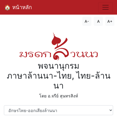
🏠 หน้าหลัก
A-
A
A+
พจนานุกรม
ภาษาล้านนา-ไทย, ไทย-ล้าน
นา
โดย อ.จรีย์​ สุนทรสิงห์