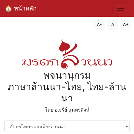
🏠 หน้าหลัก
A-
A
A+
พจนานุกรม
ภาษาล้านนา-ไทย, ไทย-ล้าน
นา
โดย อ.จรีย์​ สุนทรสิงห์