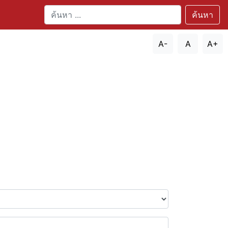
ค้นหา
A-
A
A+