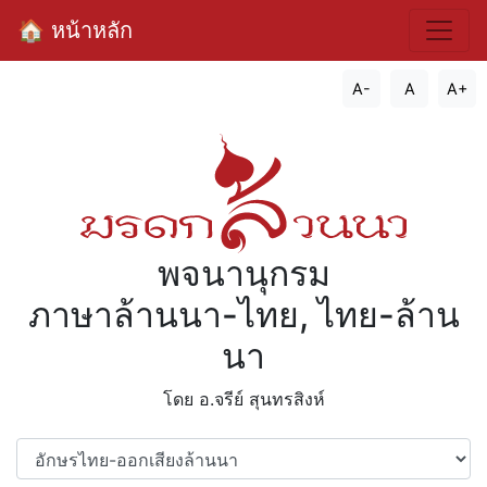
🏠 หน้าหลัก
A-
A
A+
พจนานุกรม
ภาษาล้านนา-ไทย, ไทย-ล้าน
นา
โดย อ.จรีย์​ สุนทรสิงห์