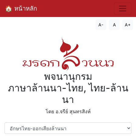
🏠 หน้าหลัก
A-
A
A+
พจนานุกรม
ภาษาล้านนา-ไทย, ไทย-ล้าน
นา
โดย อ.จรีย์​ สุนทรสิงห์