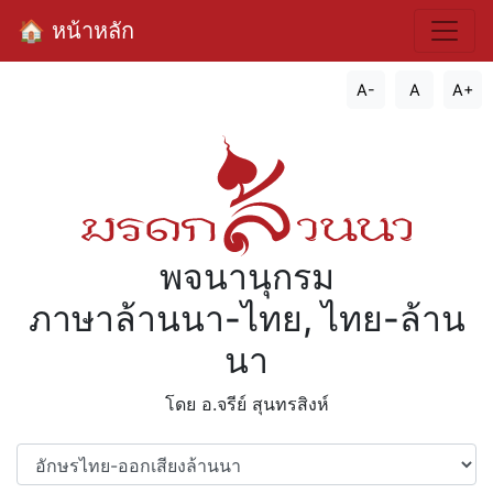
🏠 หน้าหลัก
A-
A
A+
พจนานุกรม
ภาษาล้านนา-ไทย, ไทย-ล้าน
นา
โดย อ.จรีย์​ สุนทรสิงห์