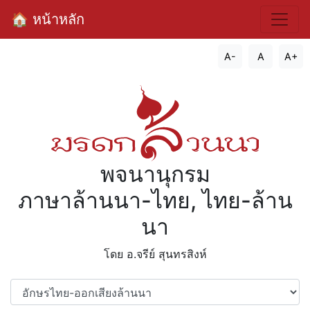
🏠 หน้าหลัก
A-
A
A+
พจนานุกรม
ภาษาล้านนา-ไทย, ไทย-ล้าน
นา
โดย อ.จรีย์​ สุนทรสิงห์