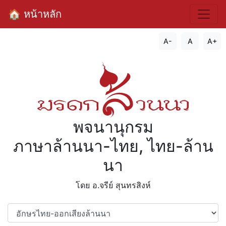
🏠 หน้าหลัก
A-
A
A+
พจนานุกรม
ภาษาล้านนา-ไทย, ไทย-ล้าน
นา
โดย อ.จรีย์​ สุนทรสิงห์