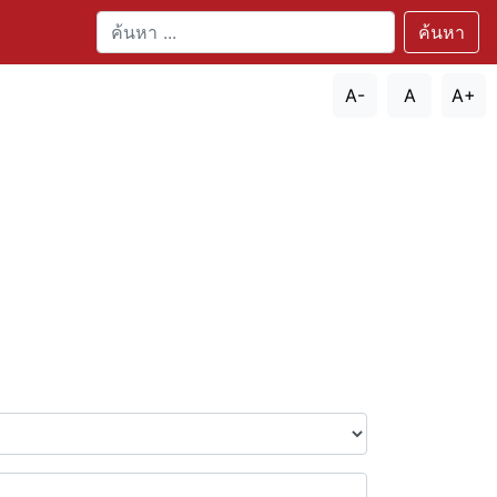
ค้นหา
A-
A
A+