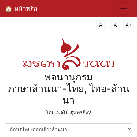
🏠 หน้าหลัก
A-
A
A+
พจนานุกรม
ภาษาล้านนา-ไทย, ไทย-ล้าน
นา
โดย อ.จรีย์​ สุนทรสิงห์