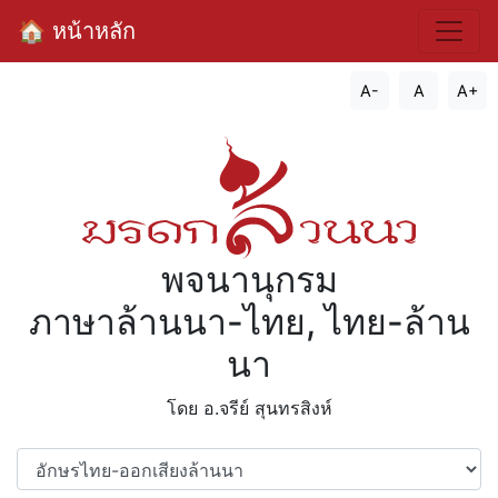
🏠 หน้าหลัก
A-
A
A+
พจนานุกรม
ภาษาล้านนา-ไทย, ไทย-ล้าน
นา
โดย อ.จรีย์​ สุนทรสิงห์