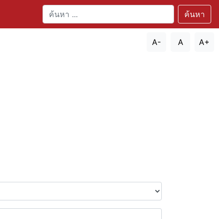
ค้นหา
A-
A
A+