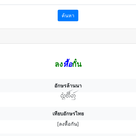
ค้นหา
ลง
หื้อ
กั๋น
อักษรล้านนา
ล฿งฯหื้กันฯ
เทียบอักษรไทย
[ลงหื้อกัน]