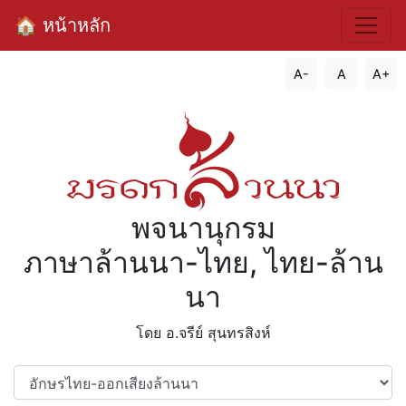
🏠 หน้าหลัก
A-
A
A+
พจนานุกรม
ภาษาล้านนา-ไทย, ไทย-ล้าน
นา
โดย อ.จรีย์​ สุนทรสิงห์