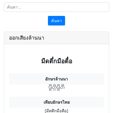
ค้นหา
ออกเสียงล้านนา
มืดตึ๋กมือตื๋อ
อักษรล้านนา
มืดฯตึกฯมืดฯตื
เทียบอักษรไทย
[มืดตึกมือตือ]