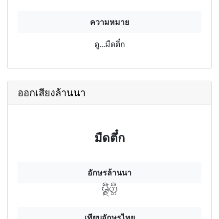
ความหมาย
ดู...มืดตึ๋ก
ออกเสียงล้านนา
มืดตึ๋ก
อักษรล้านนา
มืดฯตึกฯ
เทียบอักษรไทย