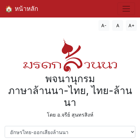
🏠 หน้าหลัก
A-
A
A+
พจนานุกรม
ภาษาล้านนา-ไทย, ไทย-ล้าน
นา
โดย อ.จรีย์​ สุนทรสิงห์