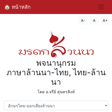
🏠 หน้าหลัก
A-
A
A+
พจนานุกรม
ภาษาล้านนา-ไทย, ไทย-ล้าน
นา
โดย อ.จรีย์​ สุนทรสิงห์