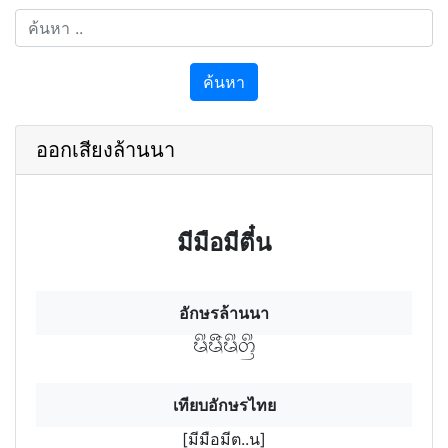
ค้นหา
ออกเสียงล้านนา
มีมือมีตี๋น
อักษรล้านนา
มีมืมีตีนฯ
เทียบอักษรไทย
[มีมือมีต..น]