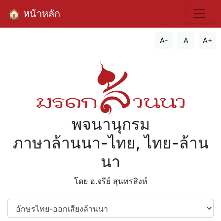
🏠 หน้าหลัก
A-
A
A+
พจนานุกรม
ภาษาล้านนา-ไทย, ไทย-ล้าน
นา
โดย อ.จรีย์​ สุนทรสิงห์