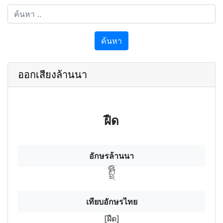
ค้นหา
ออกเสียงล้านนา
ฝืด
อักษรล้านนา
ฝืดฯ
เทียบอักษรไทย
[ฝืด]