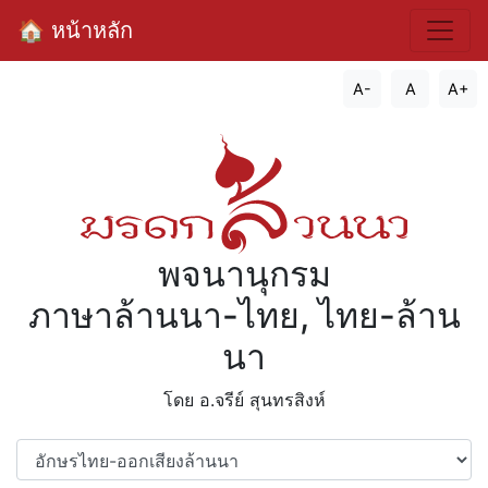
🏠 หน้าหลัก
A-
A
A+
พจนานุกรม
ภาษาล้านนา-ไทย, ไทย-ล้าน
นา
โดย อ.จรีย์​ สุนทรสิงห์