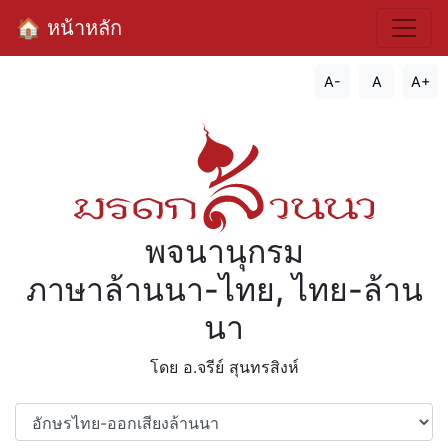
🏠 หน้าหลัก
A-
A
A+
พจนานุกรม
ภาษาล้านนา-ไทย, ไทย-ล้าน
นา
โดย อ.จรีย์​ สุนทรสิงห์