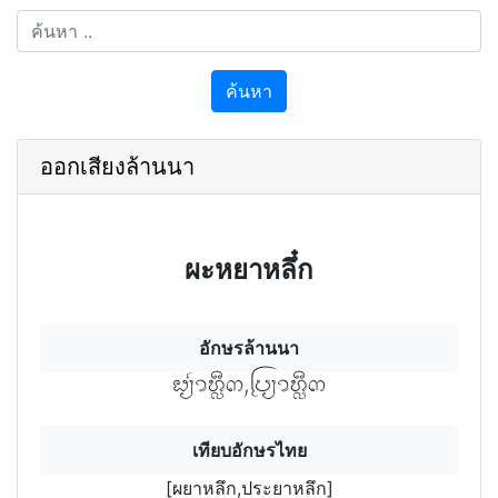
ค้นหา
ออกเสียงล้านนา
ผะหยาหลึ๋ก
อักษรล้านนา
ผๆยฯาหึลฯก,ระฯบยฯาหึลฯก
เทียบอักษรไทย
[ผยาหลึก,ประยาหลึก]