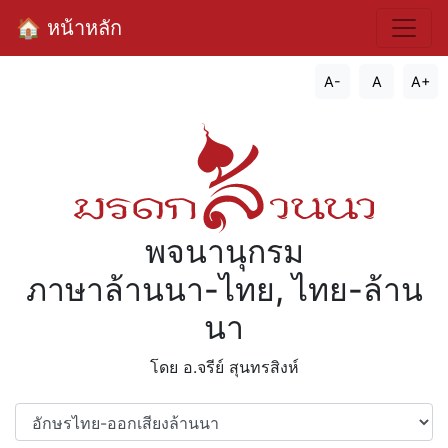
🏠 หน้าหลัก
A-
A
A+
พจนานุกรม
ภาษาล้านนา-ไทย, ไทย-ล้าน
นา
โดย อ.จรีย์​ สุนทรสิงห์