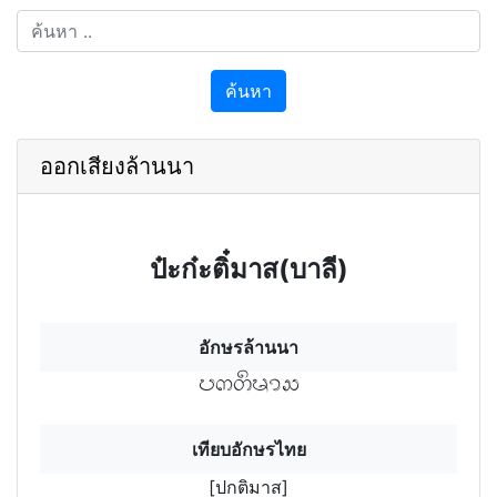
ค้นหา
ออกเสียงล้านนา
ป๋ะก๋ะติ๋มาส(บาลี)
อักษรล้านนา
บกติมาส
เทียบอักษรไทย
[ปกติมาส]