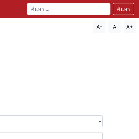
ค้นหา
A-
A
A+