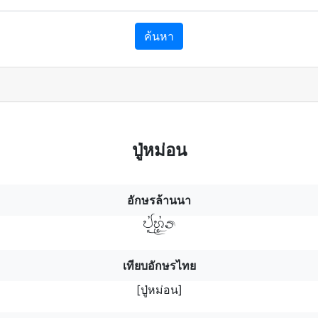
ค้นหา
ปู่หม่อน
อักษรล้านนา
ปู่ห่มฯอฯร
เทียบอักษรไทย
[ปู่หม่อน]