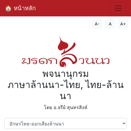
🏠 หน้าหลัก
A-
A
A+
พจนานุกรม
ภาษาล้านนา-ไทย, ไทย-ล้าน
นา
โดย อ.จรีย์​ สุนทรสิงห์