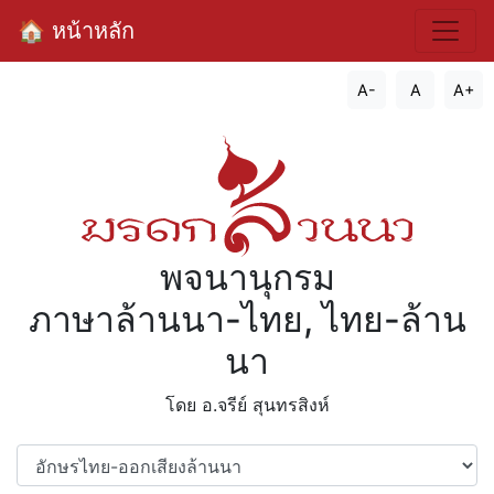
🏠 หน้าหลัก
A-
A
A+
พจนานุกรม
ภาษาล้านนา-ไทย, ไทย-ล้าน
นา
โดย อ.จรีย์​ สุนทรสิงห์