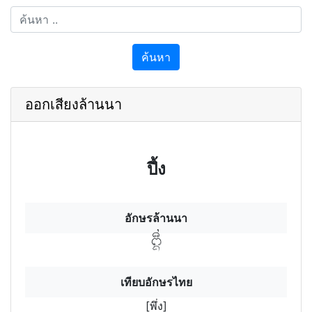
ค้นหา
ออกเสียงล้านนา
ปึ้ง
อักษรล้านนา
พึ่งฯ
เทียบอักษรไทย
[พึ่ง]