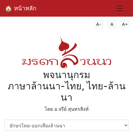
🏠 หน้าหลัก
A-
A
A+
พจนานุกรม
ภาษาล้านนา-ไทย, ไทย-ล้าน
นา
โดย อ.จรีย์​ สุนทรสิงห์