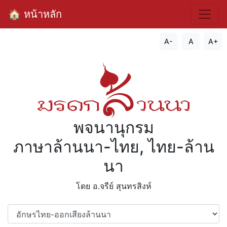
🏠 หน้าหลัก
A-
A
A+
พจนานุกรม
ภาษาล้านนา-ไทย, ไทย-ล้าน
นา
โดย อ.จรีย์​ สุนทรสิงห์