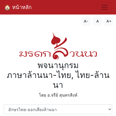
🏠 หน้าหลัก
A-
A
A+
พจนานุกรม
ภาษาล้านนา-ไทย, ไทย-ล้าน
นา
โดย อ.จรีย์​ สุนทรสิงห์