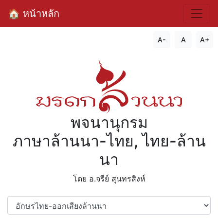
🏠 หน้าหลัก
A-
A
A+
พจนานุกรม
ภาษาล้านนา-ไทย, ไทย-ล้าน
นา
โดย อ.จรีย์​ สุนทรสิงห์