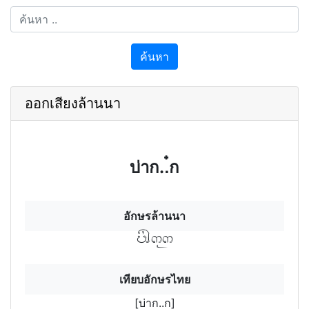
ค้นหา
ออกเสียงล้านนา
บ่าก..๋ก
อักษรล้านนา
บ่าฯกุก
เทียบอักษรไทย
[บ่าก..ก]