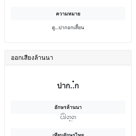
ความหมาย
ดู...บ่ากอกเสี้ยน
ออกเสียงล้านนา
บ่าก..๋ก
อักษรล้านนา
บ่าฯกุก
เทียบอักษรไทย