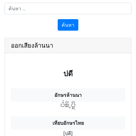
ค้นหา
ออกเสียงล้านนา
บ่ดี
อักษรล้านนา
บดี,บีดฯ
เทียบอักษรไทย
[บ่ดี]