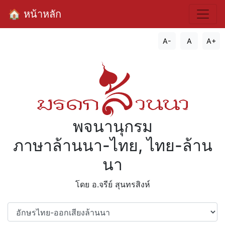
🏠 หน้าหลัก
A-
A
A+
พจนานุกรม
ภาษาล้านนา-ไทย, ไทย-ล้าน
นา
โดย อ.จรีย์​ สุนทรสิงห์