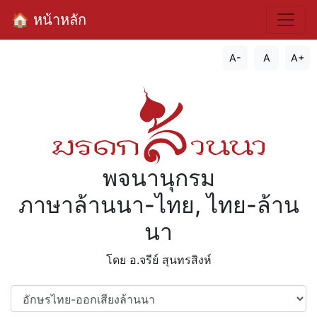
🏠 หน้าหลัก
A-
A
A+
พจนานุกรม
ภาษาล้านนา-ไทย, ไทย-ล้าน
นา
โดย อ.จรีย์​ สุนทรสิงห์