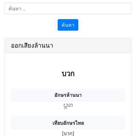
ค้นหา
ออกเสียงล้านนา
บวก
อักษรล้านนา
บวฯก
เทียบอักษรไทย
[บวก]