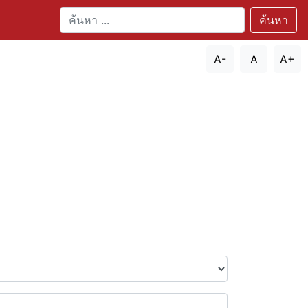
ค้นหา
A-
A
A+