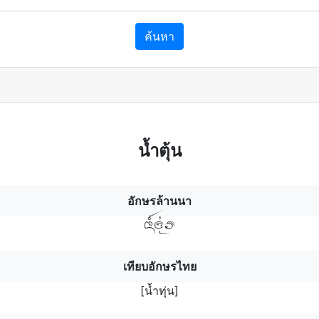
ค้นหา
น้ำตุ้น
อักษรล้านนา
นาฯฯฯทุ่ร
เทียบอักษรไทย
[น้ำทุ่น]