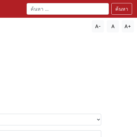
ค้นหา
A-
A
A+