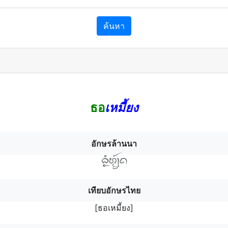
ค้นหา
ธอ
เหมี้ยง
อักษรล้านนา
ธํอฯห้มฯง
เทียบอักษรไทย
[ธอเหมี้ยง]