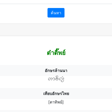
ค้นหา
ต๋าติ๊พย์
อักษรล้านนา
ตาทิพ์ยฯ
เทียบอักษรไทย
[ตาทิพย์]