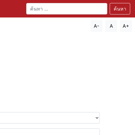
ค้นหา
A-
A
A+