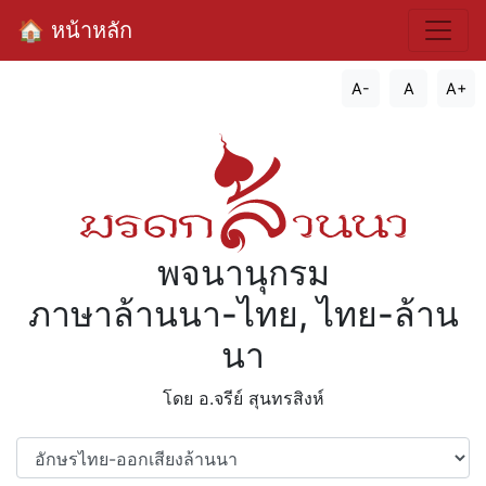
🏠 หน้าหลัก
A-
A
A+
พจนานุกรม
ภาษาล้านนา-ไทย, ไทย-ล้าน
นา
โดย อ.จรีย์​ สุนทรสิงห์