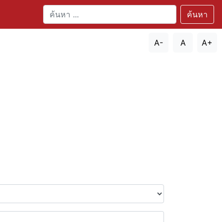
ค้นหา
A-
A
A+