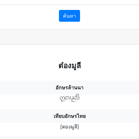
ค้นหา
ต๋องมูลี
อักษรล้านนา
ตอฯงมูลี
เทียบอักษรไทย
[ตองมูลี]