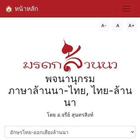
🏠 หน้าหลัก
A-
A
A+
พจนานุกรม
ภาษาล้านนา-ไทย, ไทย-ล้าน
นา
โดย อ.จรีย์​ สุนทรสิงห์