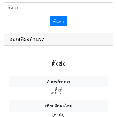
ค้นหา
ออกเสียงล้านนา
ต้งย่ง
อักษรล้านนา
ทฯท่฿งฯย่฿งฯ
เทียบอักษรไทย
[ท่งย่ง]