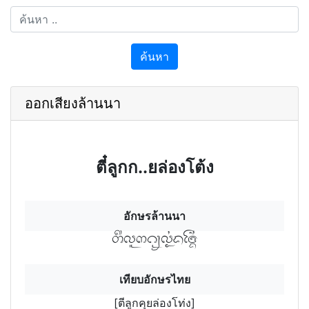
ค้นหา
ออกเสียงล้านนา
ตี๋ลูกก..ยล่องโต้ง
อักษรล้านนา
ตีลูกคุล่อฯงโท่฿งฯ
เทียบอักษรไทย
[ตีลูกคุยล่องโท่ง]