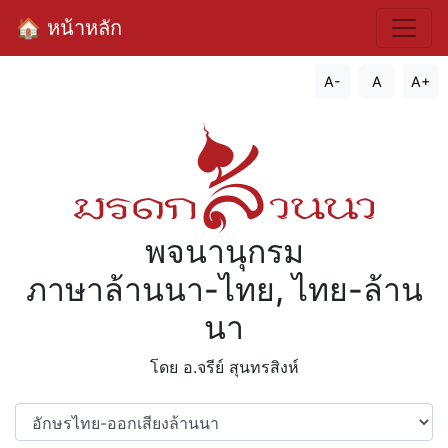
🏠 หน้าหลัก
A-
A
A+
พจนานุกรม
ภาษาล้านนา-ไทย, ไทย-ล้าน
นา
โดย อ.จรีย์​ สุนทรสิงห์