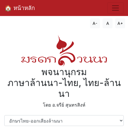
🏠 หน้าหลัก
A-
A
A+
พจนานุกรม
ภาษาล้านนา-ไทย, ไทย-ล้าน
นา
โดย อ.จรีย์​ สุนทรสิงห์