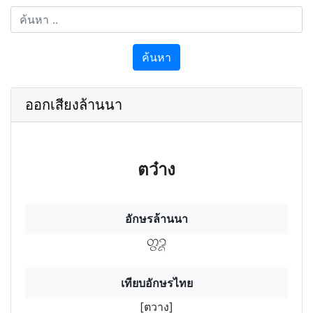
ค้นหา
ออกเสียงล้านนา
ตว๋าง
อักษรล้านนา
ตวฯางฯ
เทียบอักษรไทย
[ตวาง]