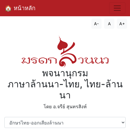
🏠 หน้าหลัก
A-
A
A+
พจนานุกรม
ภาษาล้านนา-ไทย, ไทย-ล้าน
นา
โดย อ.จรีย์​ สุนทรสิงห์