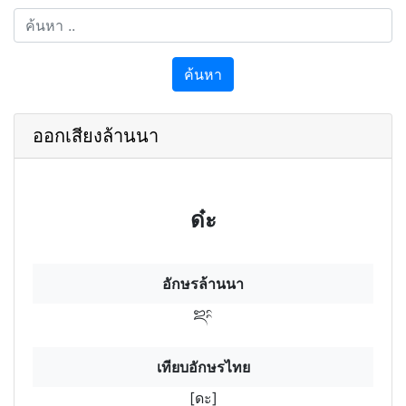
ค้นหา
ออกเสียงล้านนา
ด๋ะ
อักษรล้านนา
ดะ
เทียบอักษรไทย
[ดะ]