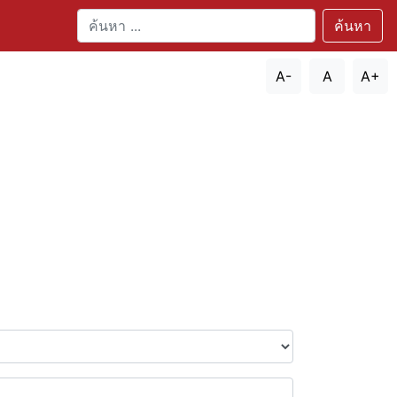
ค้นหา
A-
A
A+