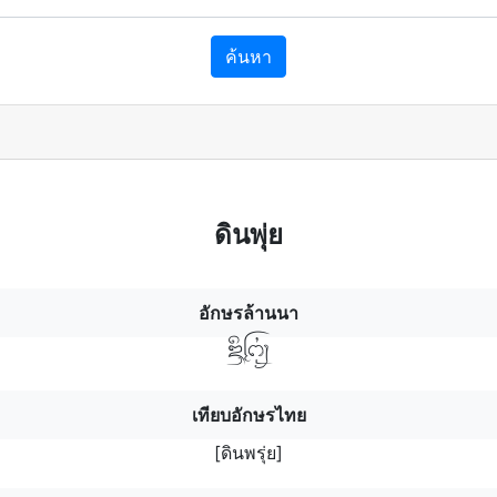
ค้นหา
ดินพุ่ย
อักษรล้านนา
ดิระฯพุ่
เทียบอักษรไทย
[ดินพรุ่ย]