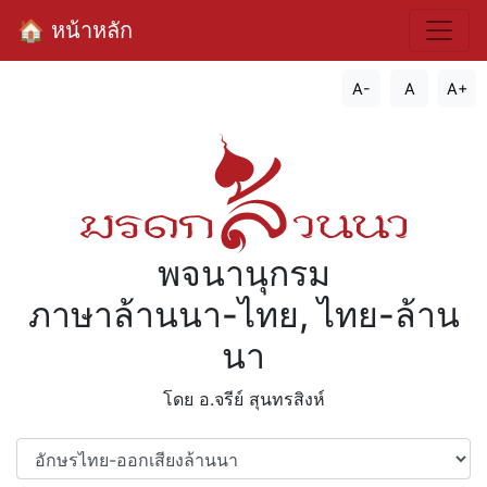
🏠 หน้าหลัก
A-
A
A+
พจนานุกรม
ภาษาล้านนา-ไทย, ไทย-ล้าน
นา
โดย อ.จรีย์​ สุนทรสิงห์