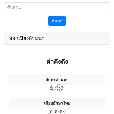
ค้นหา
ออกเสียงล้านนา
ดำคึงตึง
อักษรล้านนา
ดำฅึงฯทึงฯ
เทียบอักษรไทย
[ดำฅึงทึง]