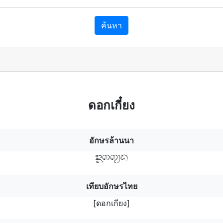
ค้นหา
ดอกเกี๋ยง
อักษรล้านนา
ดอฯกกยฯง
เทียบอักษรไทย
[ดอกเกียง]