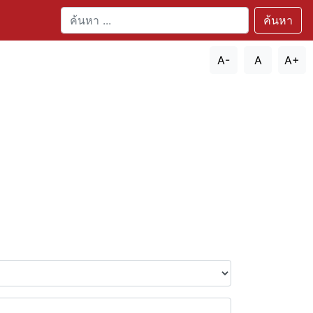
ค้นหา
A-
A
A+