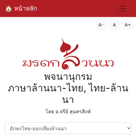
🏠 หน้าหลัก
A-
A
A+
พจนานุกรม
ภาษาล้านนา-ไทย, ไทย-ล้าน
นา
โดย อ.จรีย์​ สุนทรสิงห์