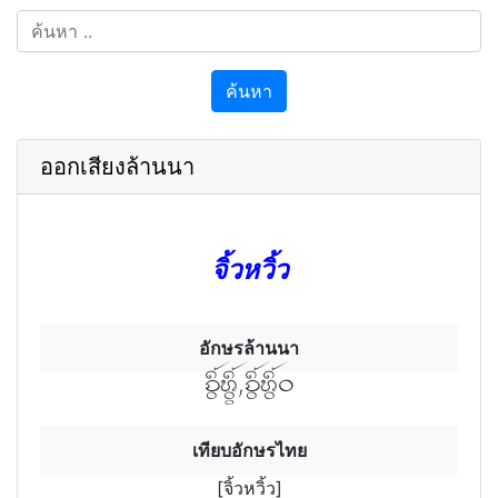
ค้นหา
ออกเสียงล้านนา
จิ้วหวิ้ว
อักษรล้านนา
จิ้วฯหิ้วฯวฯ,จิ้วฯหิ้วฯว
เทียบอักษรไทย
[จิ้วหวิ้ว]