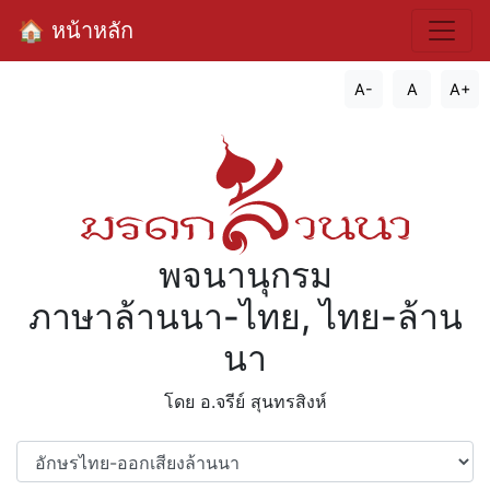
🏠 หน้าหลัก
A-
A
A+
พจนานุกรม
ภาษาล้านนา-ไทย, ไทย-ล้าน
นา
โดย อ.จรีย์​ สุนทรสิงห์