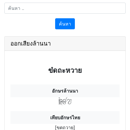
ค้นหา
ออกเสียงล้านนา
ข๋ดถะหวาย
อักษรล้านนา
ข฿ดฯถๆวฯายฯ
เทียบอักษรไทย
[ขดถวาย]