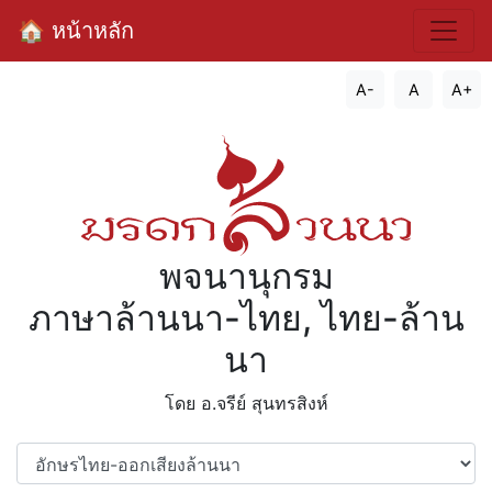
🏠 หน้าหลัก
A-
A
A+
พจนานุกรม
ภาษาล้านนา-ไทย, ไทย-ล้าน
นา
โดย อ.จรีย์​ สุนทรสิงห์