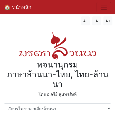
🏠 หน้าหลัก
A-
A
A+
พจนานุกรม
ภาษาล้านนา-ไทย, ไทย-ล้าน
นา
โดย อ.จรีย์​ สุนทรสิงห์