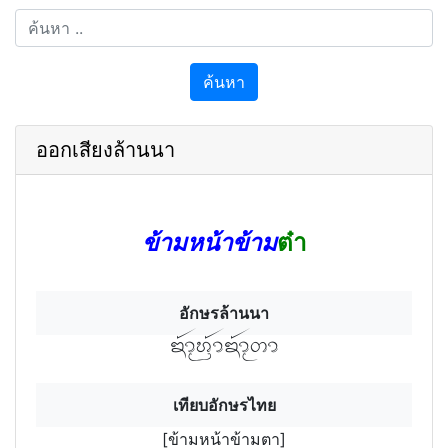
ค้นหา
ออกเสียงล้านนา
ข้ามหน้าข้าม
ต๋า
อักษรล้านนา
ข้ามฯห้นฯาข้ามฯตา
เทียบอักษรไทย
[ข้ามหน้าข้ามตา]