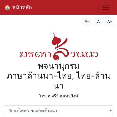
🏠 หน้าหลัก
A-
A
A+
พจนานุกรม
ภาษาล้านนา-ไทย, ไทย-ล้าน
นา
โดย อ.จรีย์​ สุนทรสิงห์