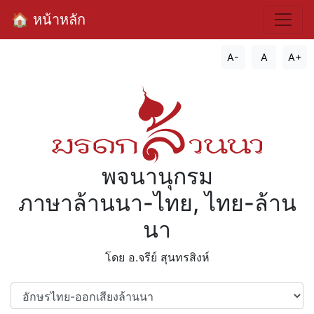
🏠 หน้าหลัก
A-
A
A+
พจนานุกรม
ภาษาล้านนา-ไทย, ไทย-ล้าน
นา
โดย อ.จรีย์​ สุนทรสิงห์