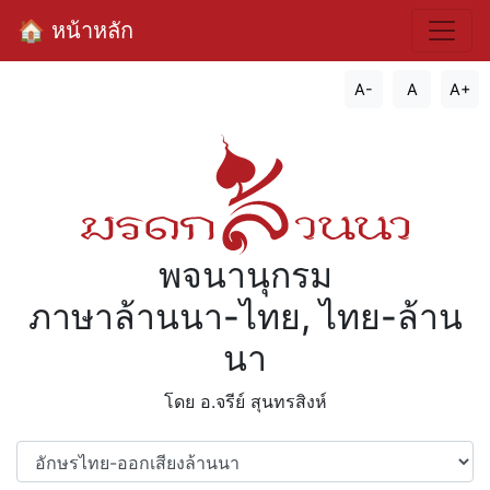
🏠 หน้าหลัก
A-
A
A+
พจนานุกรม
ภาษาล้านนา-ไทย, ไทย-ล้าน
นา
โดย อ.จรีย์​ สุนทรสิงห์