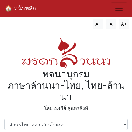
🏠 หน้าหลัก
A-
A
A+
พจนานุกรม
ภาษาล้านนา-ไทย, ไทย-ล้าน
นา
โดย อ.จรีย์​ สุนทรสิงห์