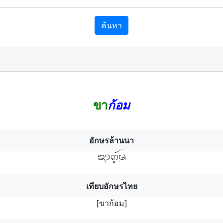
ค้นหา
ขา
ก้อม
อักษรล้านนา
ขาก้อฯม
เทียบอักษรไทย
[ขาก้อม]