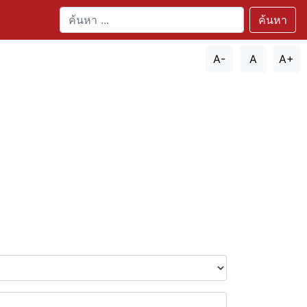
ค้นหา
A-
A
A+